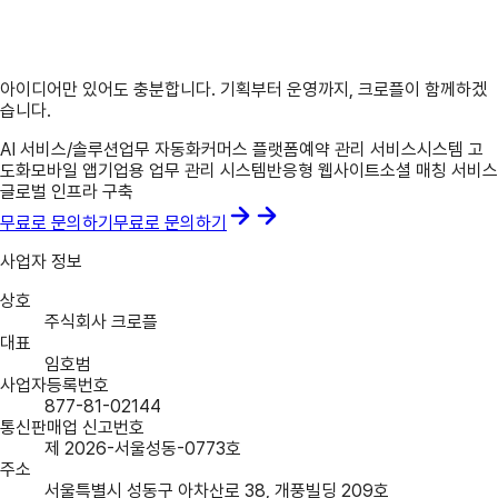
산지 직계약 제철 과일과 농산물 도소매 브랜드를 위한 SEO/AEO/GEO
최적화 정적 웹사이트 구축
아이디어만 있어도 충분합니다.
기획부터 운영까지, 크로플이 함께하겠
습니다.
AI 서비스/솔루션
업무 자동화
커머스 플랫폼
예약 관리 서비스
시스템 고
도화
모바일 앱
기업용 업무 관리 시스템
반응형 웹사이트
소셜 매칭 서비스
글로벌 인프라 구축
무료로 문의하기
무료로 문의하기
사업자 정보
상호
주식회사 크로플
대표
임호범
사업자등록번호
877-81-02144
통신판매업 신고번호
제 2026-서울성동-0773호
주소
서울특별시 성동구 아차산로 38, 개풍빌딩 209호