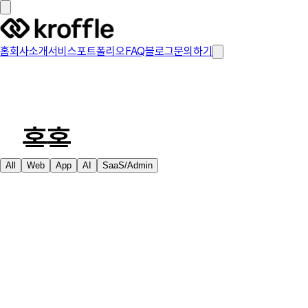
홈
회사소개
서비스
포트폴리오
FAQ
블로그
문의하기
KROFFLE
BUILT
TOGETHER
홈
홈
회사소개
회사소개
All
Web
App
AI
SaaS/Admin
서비스
서비스
포트폴리오
포트폴리오
FAQ
FAQ
블로그
블로그